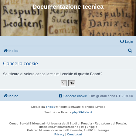
Documentazione tecnica
Login
C
Indice
e
Cancella cookie
r
c
Sei sicuro di volere cancellare tutti i cookie di questa Board?
a
Indice
Cancella cookie
Tutti gli orari sono
UTC+01:00
Creato da
phpBB
® Forum Software © phpBB Limited
Traduzione Italiana
phpBB-Italia.it
Centro Servizi Bibliotecari - Università degli Studi di Perugia - Redazione del Portale:
ufficio.csb.informatizzazione [ @ ] unipg.it
Palazzo Murena - Piazza dell'Università, 1 - 06100 Perugia
Privacy
|
Condizioni