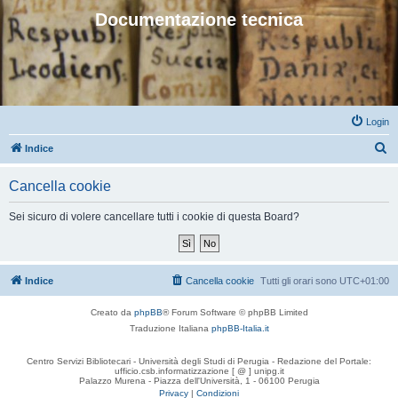
Documentazione tecnica
Login
C
Indice
e
Cancella cookie
r
c
Sei sicuro di volere cancellare tutti i cookie di questa Board?
a
Indice
Cancella cookie
Tutti gli orari sono
UTC+01:00
Creato da
phpBB
® Forum Software © phpBB Limited
Traduzione Italiana
phpBB-Italia.it
Centro Servizi Bibliotecari - Università degli Studi di Perugia - Redazione del Portale:
ufficio.csb.informatizzazione [ @ ] unipg.it
Palazzo Murena - Piazza dell'Università, 1 - 06100 Perugia
Privacy
|
Condizioni