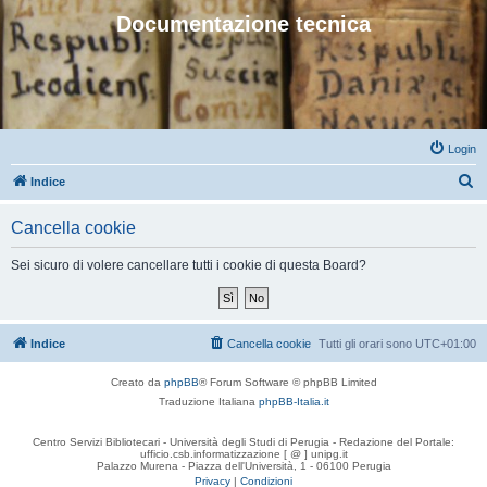
Documentazione tecnica
Login
C
Indice
e
Cancella cookie
r
c
Sei sicuro di volere cancellare tutti i cookie di questa Board?
a
Indice
Cancella cookie
Tutti gli orari sono
UTC+01:00
Creato da
phpBB
® Forum Software © phpBB Limited
Traduzione Italiana
phpBB-Italia.it
Centro Servizi Bibliotecari - Università degli Studi di Perugia - Redazione del Portale:
ufficio.csb.informatizzazione [ @ ] unipg.it
Palazzo Murena - Piazza dell'Università, 1 - 06100 Perugia
Privacy
|
Condizioni