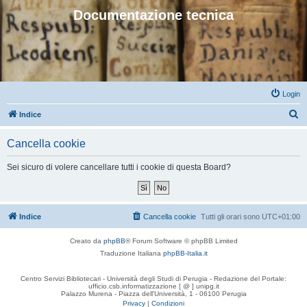
Documentazione tecnica
Login
C
Indice
e
Cancella cookie
r
c
Sei sicuro di volere cancellare tutti i cookie di questa Board?
a
Indice
Cancella cookie
Tutti gli orari sono
UTC+01:00
Creato da
phpBB
® Forum Software © phpBB Limited
Traduzione Italiana
phpBB-Italia.it
Centro Servizi Bibliotecari - Università degli Studi di Perugia - Redazione del Portale:
ufficio.csb.informatizzazione [ @ ] unipg.it
Palazzo Murena - Piazza dell'Università, 1 - 06100 Perugia
Privacy
|
Condizioni