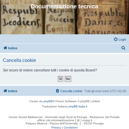
Documentazione tecnica
Login
C
Indice
e
Cancella cookie
r
c
Sei sicuro di volere cancellare tutti i cookie di questa Board?
a
Indice
Cancella cookie
Tutti gli orari sono
UTC+01:00
Creato da
phpBB
® Forum Software © phpBB Limited
Traduzione Italiana
phpBB-Italia.it
Centro Servizi Bibliotecari - Università degli Studi di Perugia - Redazione del Portale:
ufficio.csb.informatizzazione [ @ ] unipg.it
Palazzo Murena - Piazza dell'Università, 1 - 06100 Perugia
Privacy
|
Condizioni