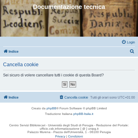
Documentazione tecnica
Login
C
Indice
e
Cancella cookie
r
c
Sei sicuro di volere cancellare tutti i cookie di questa Board?
a
Indice
Cancella cookie
Tutti gli orari sono
UTC+01:00
Creato da
phpBB
® Forum Software © phpBB Limited
Traduzione Italiana
phpBB-Italia.it
Centro Servizi Bibliotecari - Università degli Studi di Perugia - Redazione del Portale:
ufficio.csb.informatizzazione [ @ ] unipg.it
Palazzo Murena - Piazza dell'Università, 1 - 06100 Perugia
Privacy
|
Condizioni