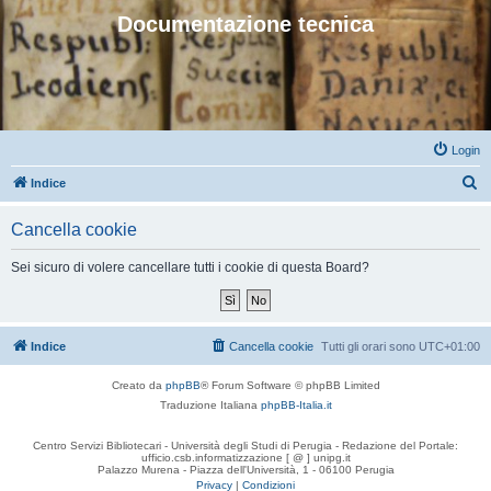
Documentazione tecnica
Login
C
Indice
e
Cancella cookie
r
c
Sei sicuro di volere cancellare tutti i cookie di questa Board?
a
Indice
Cancella cookie
Tutti gli orari sono
UTC+01:00
Creato da
phpBB
® Forum Software © phpBB Limited
Traduzione Italiana
phpBB-Italia.it
Centro Servizi Bibliotecari - Università degli Studi di Perugia - Redazione del Portale:
ufficio.csb.informatizzazione [ @ ] unipg.it
Palazzo Murena - Piazza dell'Università, 1 - 06100 Perugia
Privacy
|
Condizioni