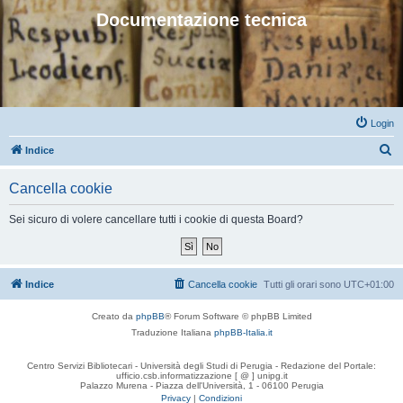
Documentazione tecnica
Login
C
Indice
e
Cancella cookie
r
c
Sei sicuro di volere cancellare tutti i cookie di questa Board?
a
Indice
Cancella cookie
Tutti gli orari sono
UTC+01:00
Creato da
phpBB
® Forum Software © phpBB Limited
Traduzione Italiana
phpBB-Italia.it
Centro Servizi Bibliotecari - Università degli Studi di Perugia - Redazione del Portale:
ufficio.csb.informatizzazione [ @ ] unipg.it
Palazzo Murena - Piazza dell'Università, 1 - 06100 Perugia
Privacy
|
Condizioni