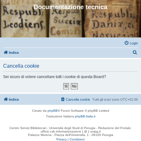
Documentazione tecnica
Login
C
Indice
e
Cancella cookie
r
c
Sei sicuro di volere cancellare tutti i cookie di questa Board?
a
Indice
Cancella cookie
Tutti gli orari sono
UTC+01:00
Creato da
phpBB
® Forum Software © phpBB Limited
Traduzione Italiana
phpBB-Italia.it
Centro Servizi Bibliotecari - Università degli Studi di Perugia - Redazione del Portale:
ufficio.csb.informatizzazione [ @ ] unipg.it
Palazzo Murena - Piazza dell'Università, 1 - 06100 Perugia
Privacy
|
Condizioni