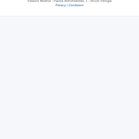
Palazzo Murena - Piazza dell'Università, 1 - 06100 Perugia
Privacy
|
Condizioni