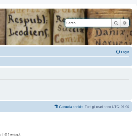
Cerca
Rice
Login
Cancella cookie
Tutti gli orari sono
UTC+01:00
e [ @ ] unipg.it