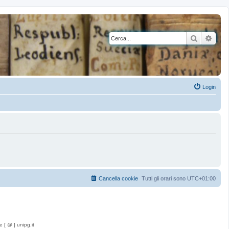
Cerca
Rice
Login
Cancella cookie
Tutti gli orari sono
UTC+01:00
e [ @ ] unipg.it