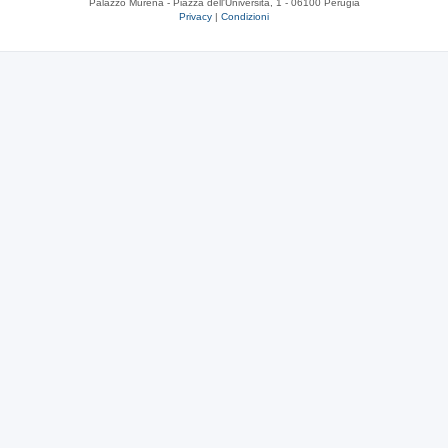
Palazzo Murena - Piazza dell'Università, 1 - 06100 Perugia
Privacy
|
Condizioni