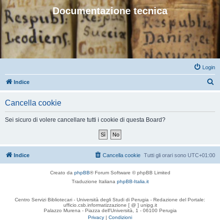
Documentazione tecnica
Login
C
Indice
e
Cancella cookie
r
c
Sei sicuro di volere cancellare tutti i cookie di questa Board?
a
Indice
Cancella cookie
Tutti gli orari sono
UTC+01:00
Creato da
phpBB
® Forum Software © phpBB Limited
Traduzione Italiana
phpBB-Italia.it
Centro Servizi Bibliotecari - Università degli Studi di Perugia - Redazione del Portale:
ufficio.csb.informatizzazione [ @ ] unipg.it
Palazzo Murena - Piazza dell'Università, 1 - 06100 Perugia
Privacy
|
Condizioni