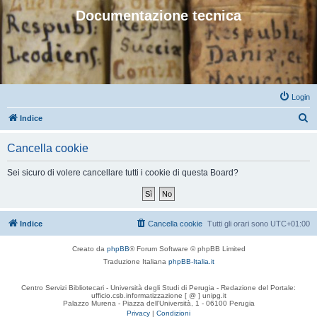
Documentazione tecnica
Login
C
Indice
e
Cancella cookie
r
c
Sei sicuro di volere cancellare tutti i cookie di questa Board?
a
Indice
Cancella cookie
Tutti gli orari sono
UTC+01:00
Creato da
phpBB
® Forum Software © phpBB Limited
Traduzione Italiana
phpBB-Italia.it
Centro Servizi Bibliotecari - Università degli Studi di Perugia - Redazione del Portale:
ufficio.csb.informatizzazione [ @ ] unipg.it
Palazzo Murena - Piazza dell'Università, 1 - 06100 Perugia
Privacy
|
Condizioni