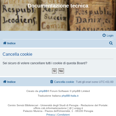
Documentazione tecnica
Login
C
Indice
e
Cancella cookie
r
c
Sei sicuro di volere cancellare tutti i cookie di questa Board?
a
Indice
Cancella cookie
Tutti gli orari sono
UTC+01:00
Creato da
phpBB
® Forum Software © phpBB Limited
Traduzione Italiana
phpBB-Italia.it
Centro Servizi Bibliotecari - Università degli Studi di Perugia - Redazione del Portale:
ufficio.csb.informatizzazione [ @ ] unipg.it
Palazzo Murena - Piazza dell'Università, 1 - 06100 Perugia
Privacy
|
Condizioni