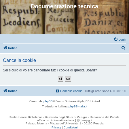
Documentazione tecnica
Login
C
Indice
e
Cancella cookie
r
c
Sei sicuro di volere cancellare tutti i cookie di questa Board?
a
Indice
Cancella cookie
Tutti gli orari sono
UTC+01:00
Creato da
phpBB
® Forum Software © phpBB Limited
Traduzione Italiana
phpBB-Italia.it
Centro Servizi Bibliotecari - Università degli Studi di Perugia - Redazione del Portale:
ufficio.csb.informatizzazione [ @ ] unipg.it
Palazzo Murena - Piazza dell'Università, 1 - 06100 Perugia
Privacy
|
Condizioni