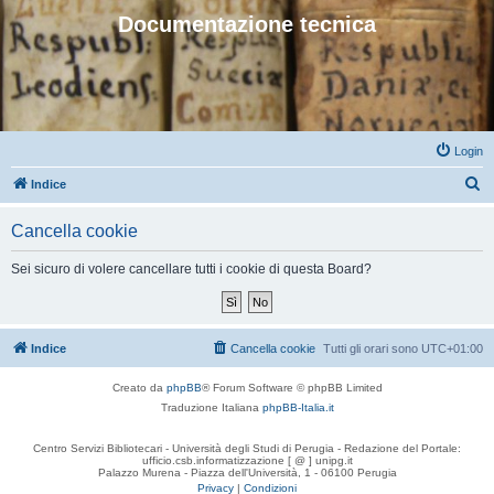
Documentazione tecnica
Login
C
Indice
e
Cancella cookie
r
c
Sei sicuro di volere cancellare tutti i cookie di questa Board?
a
Indice
Cancella cookie
Tutti gli orari sono
UTC+01:00
Creato da
phpBB
® Forum Software © phpBB Limited
Traduzione Italiana
phpBB-Italia.it
Centro Servizi Bibliotecari - Università degli Studi di Perugia - Redazione del Portale:
ufficio.csb.informatizzazione [ @ ] unipg.it
Palazzo Murena - Piazza dell'Università, 1 - 06100 Perugia
Privacy
|
Condizioni