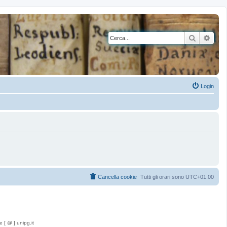
Cerca
Rice
Login
Cancella cookie
Tutti gli orari sono
UTC+01:00
e [ @ ] unipg.it