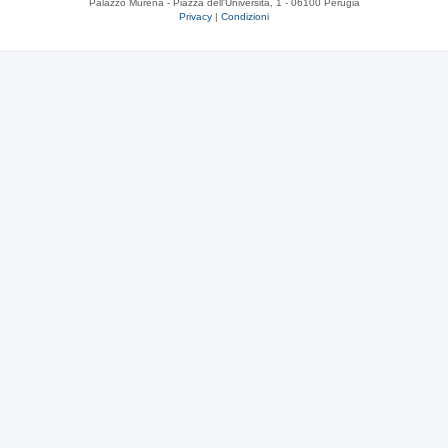
Palazzo Murena - Piazza dell'Università, 1 - 06100 Perugia
Privacy
|
Condizioni