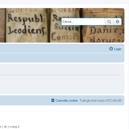
Cerca
Rice
Login
Cancella cookie
Tutti gli orari sono
UTC+01:00
e [ @ ] unipg.it