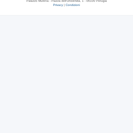
Palazzo Murena - Piazza dell'Università, 1 - 06100 Perugia
Privacy
|
Condizioni