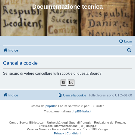
Documentazione tecnica
Login
C
Indice
e
Cancella cookie
r
c
Sei sicuro di volere cancellare tutti i cookie di questa Board?
a
Indice
Cancella cookie
Tutti gli orari sono
UTC+01:00
Creato da
phpBB
® Forum Software © phpBB Limited
Traduzione Italiana
phpBB-Italia.it
Centro Servizi Bibliotecari - Università degli Studi di Perugia - Redazione del Portale:
ufficio.csb.informatizzazione [ @ ] unipg.it
Palazzo Murena - Piazza dell'Università, 1 - 06100 Perugia
Privacy
|
Condizioni