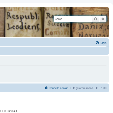
Cerca
Rice
Login
Cancella cookie
Tutti gli orari sono
UTC+01:00
e [ @ ] unipg.it