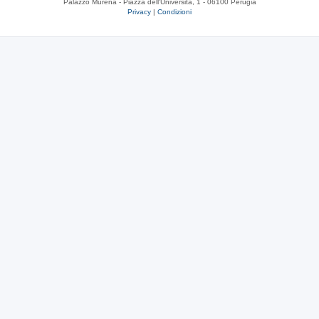
Palazzo Murena - Piazza dell'Università, 1 - 06100 Perugia
Privacy
|
Condizioni