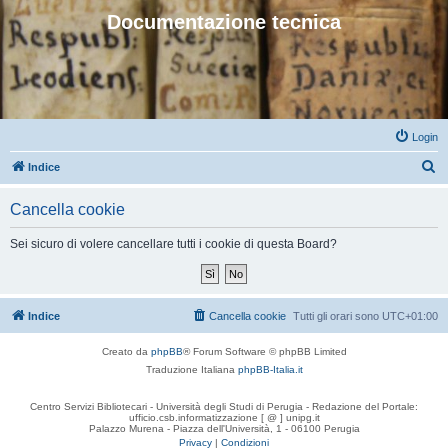
Documentazione tecnica
Login
C
Indice
e
Cancella cookie
r
c
Sei sicuro di volere cancellare tutti i cookie di questa Board?
a
Indice
Cancella cookie
Tutti gli orari sono
UTC+01:00
Creato da
phpBB
® Forum Software © phpBB Limited
Traduzione Italiana
phpBB-Italia.it
Centro Servizi Bibliotecari - Università degli Studi di Perugia - Redazione del Portale:
ufficio.csb.informatizzazione [ @ ] unipg.it
Palazzo Murena - Piazza dell'Università, 1 - 06100 Perugia
Privacy
|
Condizioni