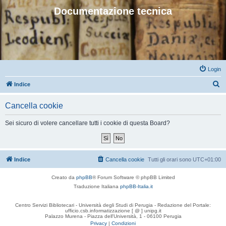
Documentazione tecnica
Login
C
Indice
e
Cancella cookie
r
c
Sei sicuro di volere cancellare tutti i cookie di questa Board?
a
Indice
Cancella cookie
Tutti gli orari sono
UTC+01:00
Creato da
phpBB
® Forum Software © phpBB Limited
Traduzione Italiana
phpBB-Italia.it
Centro Servizi Bibliotecari - Università degli Studi di Perugia - Redazione del Portale:
ufficio.csb.informatizzazione [ @ ] unipg.it
Palazzo Murena - Piazza dell'Università, 1 - 06100 Perugia
Privacy
|
Condizioni