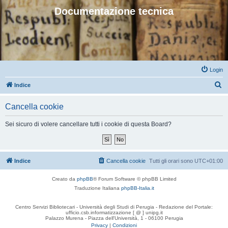
Documentazione tecnica
Login
C
Indice
e
Cancella cookie
r
c
Sei sicuro di volere cancellare tutti i cookie di questa Board?
a
Indice
Cancella cookie
Tutti gli orari sono
UTC+01:00
Creato da
phpBB
® Forum Software © phpBB Limited
Traduzione Italiana
phpBB-Italia.it
Centro Servizi Bibliotecari - Università degli Studi di Perugia - Redazione del Portale:
ufficio.csb.informatizzazione [ @ ] unipg.it
Palazzo Murena - Piazza dell'Università, 1 - 06100 Perugia
Privacy
|
Condizioni