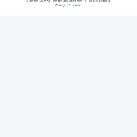
Palazzo Murena - Piazza dell'Università, 1 - 06100 Perugia
Privacy
|
Condizioni