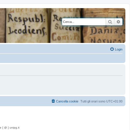
Cerca
Rice
Login
Cancella cookie
Tutti gli orari sono
UTC+01:00
e [ @ ] unipg.it