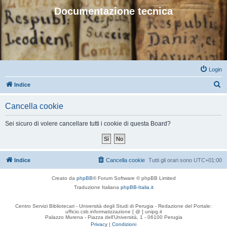
Documentazione tecnica
Login
C
Indice
e
Cancella cookie
r
c
Sei sicuro di volere cancellare tutti i cookie di questa Board?
a
Indice
Cancella cookie
Tutti gli orari sono
UTC+01:00
Creato da
phpBB
® Forum Software © phpBB Limited
Traduzione Italiana
phpBB-Italia.it
Centro Servizi Bibliotecari - Università degli Studi di Perugia - Redazione del Portale:
ufficio.csb.informatizzazione [ @ ] unipg.it
Palazzo Murena - Piazza dell'Università, 1 - 06100 Perugia
Privacy
|
Condizioni