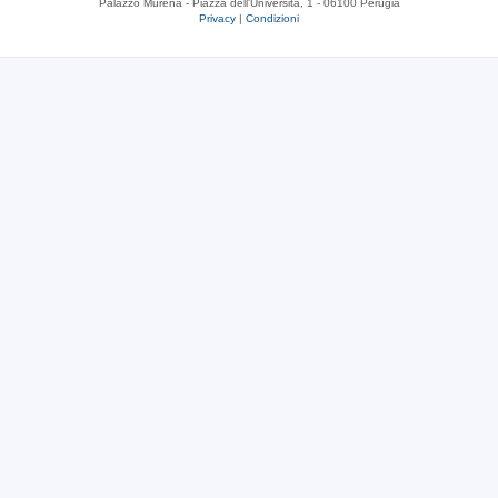
Palazzo Murena - Piazza dell'Università, 1 - 06100 Perugia
Privacy
|
Condizioni