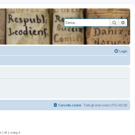
Cerca
Rice
Login
Cancella cookie
Tutti gli orari sono
UTC+01:00
e [ @ ] unipg.it