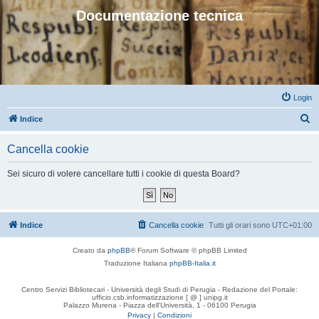
Documentazione tecnica
Login
C
Indice
e
Cancella cookie
r
c
Sei sicuro di volere cancellare tutti i cookie di questa Board?
a
Indice
Cancella cookie
Tutti gli orari sono
UTC+01:00
Creato da
phpBB
® Forum Software © phpBB Limited
Traduzione Italiana
phpBB-Italia.it
Centro Servizi Bibliotecari - Università degli Studi di Perugia - Redazione del Portale:
ufficio.csb.informatizzazione [ @ ] unipg.it
Palazzo Murena - Piazza dell'Università, 1 - 06100 Perugia
Privacy
|
Condizioni