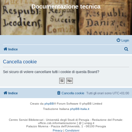
Documentazione tecnica
Login
C
Indice
e
Cancella cookie
r
c
Sei sicuro di volere cancellare tutti i cookie di questa Board?
a
Indice
Cancella cookie
Tutti gli orari sono
UTC+01:00
Creato da
phpBB
® Forum Software © phpBB Limited
Traduzione Italiana
phpBB-Italia.it
Centro Servizi Bibliotecari - Università degli Studi di Perugia - Redazione del Portale:
ufficio.csb.informatizzazione [ @ ] unipg.it
Palazzo Murena - Piazza dell'Università, 1 - 06100 Perugia
Privacy
|
Condizioni