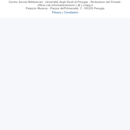
Centro Servizi Bibliotecari - Università degli Studi di Perugia - Redazione del Portale:
ufficio.csb.informatizzazione [ @ ] unipg.it
Palazzo Murena - Piazza dell'Università, 1 - 06100 Perugia
Privacy
|
Condizioni