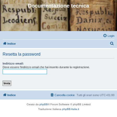
Documentazione tecnica
Login
C
Indice
e
Resetta la password
r
c
Indirizzo email:
Deve essere l’indirizzo email che hai inserito durante la registrazione.
a
Indice
Cancella cookie
Tutti gli orari sono
UTC+01:00
Creato da
phpBB
® Forum Software © phpBB Limited
Traduzione Italiana
phpBB-Italia.it