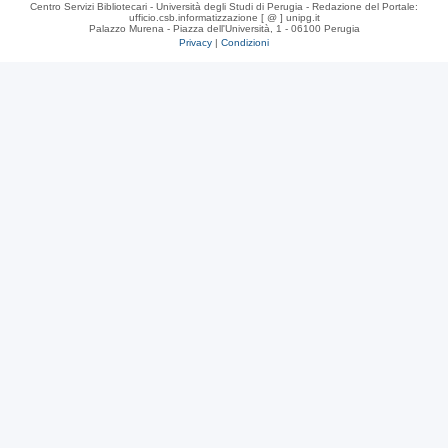
Centro Servizi Bibliotecari - Università degli Studi di Perugia - Redazione del Portale:
ufficio.csb.informatizzazione [ @ ] unipg.it
Palazzo Murena - Piazza dell'Università, 1 - 06100 Perugia
Privacy
|
Condizioni