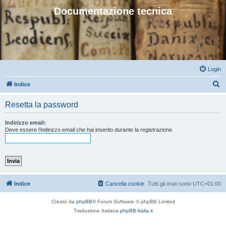
Documentazione tecnica
Login
C
Indice
e
Resetta la password
r
c
Indirizzo email:
Deve essere l’indirizzo email che hai inserito durante la registrazione.
a
Indice
Cancella cookie
Tutti gli orari sono
UTC+01:00
Creato da
phpBB
® Forum Software © phpBB Limited
Traduzione Italiana
phpBB-Italia.it