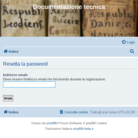
Documentazione tecnica
Login
C
Indice
e
Resetta la password
r
c
Indirizzo email:
Deve essere l’indirizzo email che hai inserito durante la registrazione.
a
Indice
Cancella cookie
Tutti gli orari sono
UTC+01:00
Creato da
phpBB
® Forum Software © phpBB Limited
Traduzione Italiana
phpBB-Italia.it