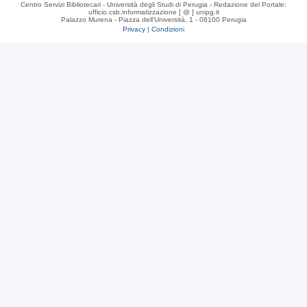
Centro Servizi Bibliotecari - Università degli Studi di Perugia - Redazione del Portale:
ufficio.csb.informatizzazione [ @ ] unipg.it
Palazzo Murena - Piazza dell'Università, 1 - 06100 Perugia
Privacy
|
Condizioni