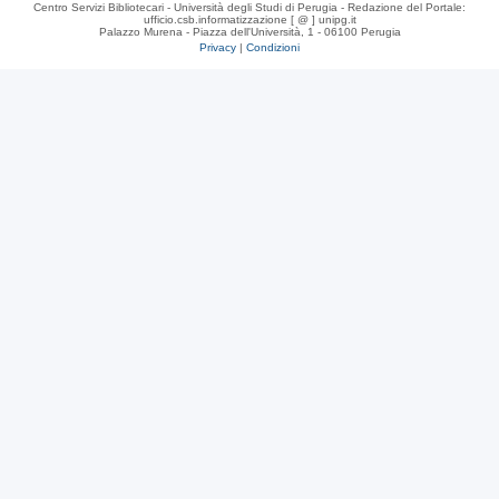
Centro Servizi Bibliotecari - Università degli Studi di Perugia - Redazione del Portale:
ufficio.csb.informatizzazione [ @ ] unipg.it
Palazzo Murena - Piazza dell'Università, 1 - 06100 Perugia
Privacy
|
Condizioni