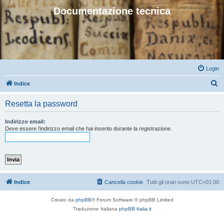
Documentazione tecnica
Login
C
Indice
e
Resetta la password
r
c
Indirizzo email:
Deve essere l’indirizzo email che hai inserito durante la registrazione.
a
Indice
Cancella cookie
Tutti gli orari sono
UTC+01:00
Creato da
phpBB
® Forum Software © phpBB Limited
Traduzione Italiana
phpBB-Italia.it