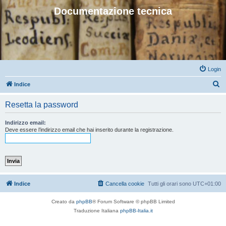
Documentazione tecnica
Login
C
Indice
e
Resetta la password
r
c
Indirizzo email:
Deve essere l’indirizzo email che hai inserito durante la registrazione.
a
Indice
Cancella cookie
Tutti gli orari sono
UTC+01:00
Creato da
phpBB
® Forum Software © phpBB Limited
Traduzione Italiana
phpBB-Italia.it