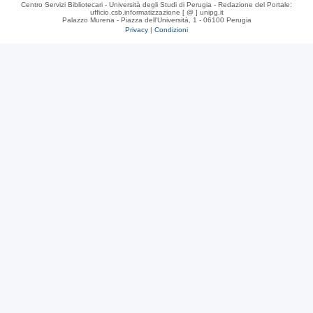
Centro Servizi Bibliotecari - Università degli Studi di Perugia - Redazione del Portale:
ufficio.csb.informatizzazione [ @ ] unipg.it
Palazzo Murena - Piazza dell'Università, 1 - 06100 Perugia
Privacy
|
Condizioni