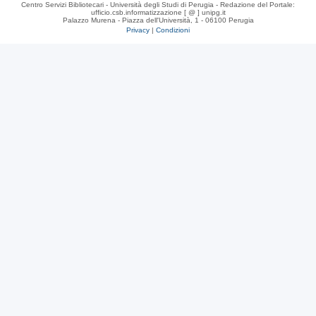
Centro Servizi Bibliotecari - Università degli Studi di Perugia - Redazione del Portale:
ufficio.csb.informatizzazione [ @ ] unipg.it
Palazzo Murena - Piazza dell'Università, 1 - 06100 Perugia
Privacy
|
Condizioni