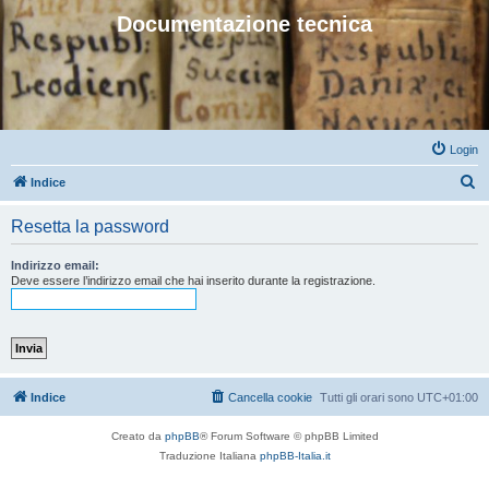
Documentazione tecnica
Login
C
Indice
e
Resetta la password
r
c
Indirizzo email:
Deve essere l’indirizzo email che hai inserito durante la registrazione.
a
Indice
Cancella cookie
Tutti gli orari sono
UTC+01:00
Creato da
phpBB
® Forum Software © phpBB Limited
Traduzione Italiana
phpBB-Italia.it