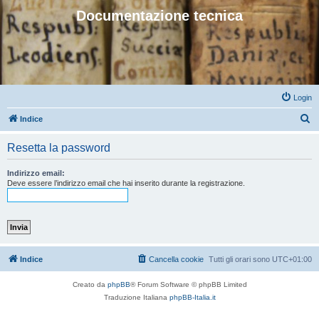
Documentazione tecnica
Login
C
Indice
e
Resetta la password
r
c
Indirizzo email:
Deve essere l’indirizzo email che hai inserito durante la registrazione.
a
Indice
Cancella cookie
Tutti gli orari sono
UTC+01:00
Creato da
phpBB
® Forum Software © phpBB Limited
Traduzione Italiana
phpBB-Italia.it