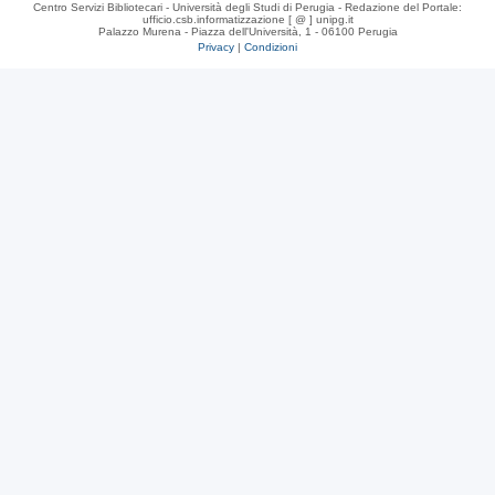
Centro Servizi Bibliotecari - Università degli Studi di Perugia - Redazione del Portale:
ufficio.csb.informatizzazione [ @ ] unipg.it
Palazzo Murena - Piazza dell'Università, 1 - 06100 Perugia
Privacy
|
Condizioni