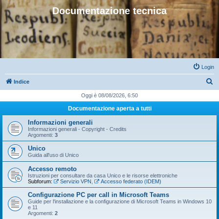
Documentazione tecnica
Login
C
Indice
e
Oggi è 08/08/2026, 6:50
r
Documentazione aperta a tutti
c
Informazioni generali
a
Informazioni generali - Copyright - Credits
Argomenti:
3
Unico
Guida all'uso di Unico
Accesso remoto
Istruzioni per consultare da casa Unico e le risorse elettroniche
Subforum:
Servizio VPN
,
Accesso federato (IDEM)
Configurazione PC per call in Microsoft Teams
Guide per l'installazione e la configurazione di Microsoft Teams in Windows 10
e 11
Argomenti:
2