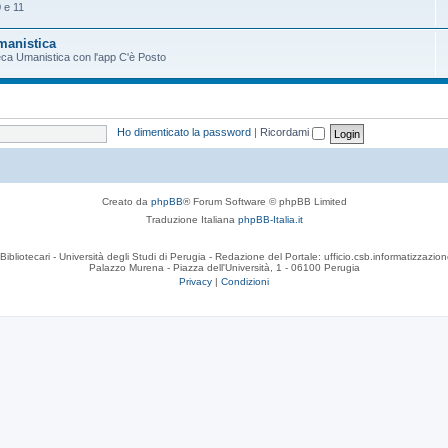
 e 11
Umanistica
oteca Umanistica con l'app C'è Posto
Ho dimenticato la password
|
Ricordami
Creato da
phpBB
® Forum Software © phpBB Limited
Traduzione Italiana
phpBB-Italia.it
Bibliotecari - Università degli Studi di Perugia - Redazione del Portale: ufficio.csb.informatizzazion
Palazzo Murena - Piazza dell'Università, 1 - 06100 Perugia
Privacy
|
Condizioni