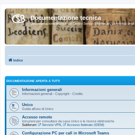
Documentazione tecnica
Documentazione tecnica del Centro Servizi Bibliotecari, Università degli 
Indice
DOCUMENTAZIONE APERTA A TUTTI
Informazioni generali
Informazioni generali - Copyright - Credits
Unico
Guida all'uso di Unico
Accesso remoto
Istruzioni per consultare da casa Unico e le risorse elettroniche
Subforum:
Servizio VPN
,
Accesso federato (IDEM)
Configurazione PC per call in Microsoft Teams