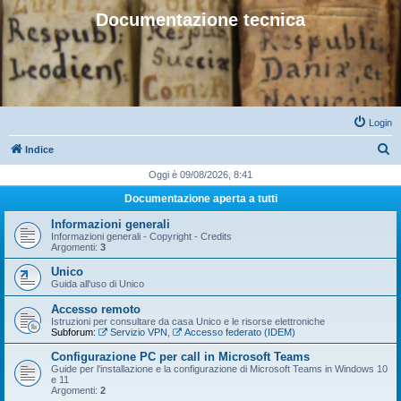
Documentazione tecnica
Login
C
Indice
e
Oggi è 09/08/2026, 8:41
r
Documentazione aperta a tutti
c
Informazioni generali
a
Informazioni generali - Copyright - Credits
Argomenti:
3
Unico
Guida all'uso di Unico
Accesso remoto
Istruzioni per consultare da casa Unico e le risorse elettroniche
Subforum:
Servizio VPN
,
Accesso federato (IDEM)
Configurazione PC per call in Microsoft Teams
Guide per l'installazione e la configurazione di Microsoft Teams in Windows 10
e 11
Argomenti:
2