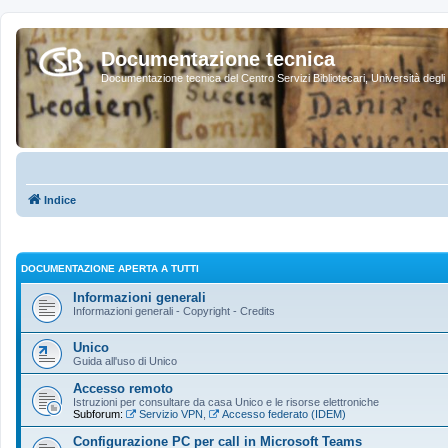
Documentazione tecnica
Documentazione tecnica del Centro Servizi Bibliotecari, Università degli 
Indice
DOCUMENTAZIONE APERTA A TUTTI
Informazioni generali
Informazioni generali - Copyright - Credits
Unico
Guida all'uso di Unico
Accesso remoto
Istruzioni per consultare da casa Unico e le risorse elettroniche
Subforum:
Servizio VPN
,
Accesso federato (IDEM)
Configurazione PC per call in Microsoft Teams