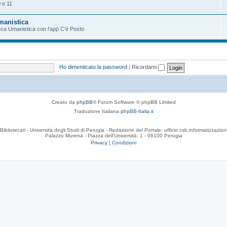
 e 11
Umanistica
oteca Umanistica con l'app C'è Posto
Ho dimenticato la password
|
Ricordami
Creato da
phpBB
® Forum Software © phpBB Limited
Traduzione Italiana
phpBB-Italia.it
Bibliotecari - Università degli Studi di Perugia - Redazione del Portale: ufficio.csb.informatizzazion
Palazzo Murena - Piazza dell'Università, 1 - 06100 Perugia
Privacy
|
Condizioni