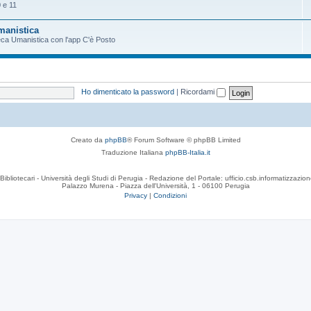
 e 11
Umanistica
oteca Umanistica con l'app C'è Posto
Ho dimenticato la password
|
Ricordami
Creato da
phpBB
® Forum Software © phpBB Limited
Traduzione Italiana
phpBB-Italia.it
Bibliotecari - Università degli Studi di Perugia - Redazione del Portale: ufficio.csb.informatizzazion
Palazzo Murena - Piazza dell'Università, 1 - 06100 Perugia
Privacy
|
Condizioni