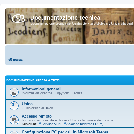
Documentazione tecnica
Documentazione tecnica del Centro Servizi Bibliotecari, Università degli 
Indice
DOCUMENTAZIONE APERTA A TUTTI
Informazioni generali
Informazioni generali - Copyright - Credits
Unico
Guida all'uso di Unico
Accesso remoto
Istruzioni per consultare da casa Unico e le risorse elettroniche
Subforum:
Servizio VPN
,
Accesso federato (IDEM)
Configurazione PC per call in Microsoft Teams