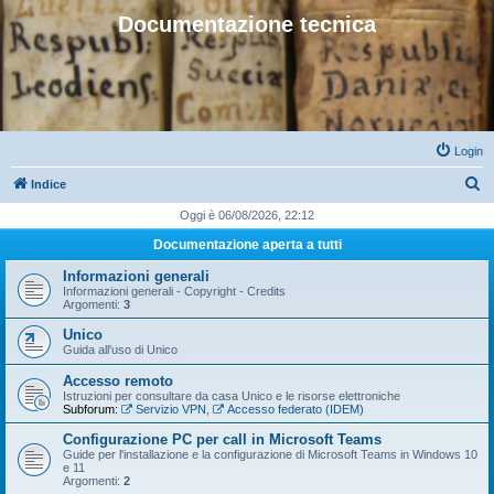
Documentazione tecnica
Login
C
Indice
e
Oggi è 06/08/2026, 22:12
r
Documentazione aperta a tutti
c
Informazioni generali
a
Informazioni generali - Copyright - Credits
Argomenti:
3
Unico
Guida all'uso di Unico
Accesso remoto
Istruzioni per consultare da casa Unico e le risorse elettroniche
Subforum:
Servizio VPN
,
Accesso federato (IDEM)
Configurazione PC per call in Microsoft Teams
Guide per l'installazione e la configurazione di Microsoft Teams in Windows 10
e 11
Argomenti:
2