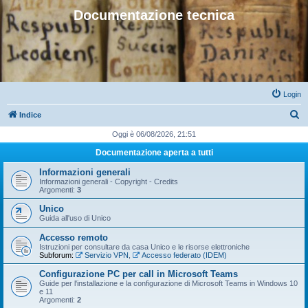
Documentazione tecnica
Login
C
Indice
e
Oggi è 06/08/2026, 21:51
r
Documentazione aperta a tutti
c
Informazioni generali
a
Informazioni generali - Copyright - Credits
Argomenti:
3
Unico
Guida all'uso di Unico
Accesso remoto
Istruzioni per consultare da casa Unico e le risorse elettroniche
Subforum:
Servizio VPN
,
Accesso federato (IDEM)
Configurazione PC per call in Microsoft Teams
Guide per l'installazione e la configurazione di Microsoft Teams in Windows 10
e 11
Argomenti:
2