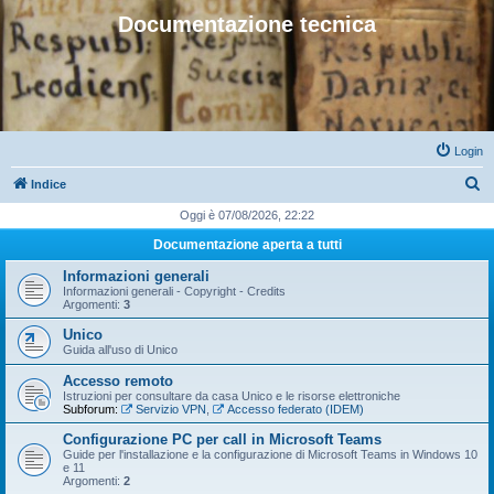
Documentazione tecnica
Login
C
Indice
e
Oggi è 07/08/2026, 22:22
r
Documentazione aperta a tutti
c
Informazioni generali
a
Informazioni generali - Copyright - Credits
Argomenti:
3
Unico
Guida all'uso di Unico
Accesso remoto
Istruzioni per consultare da casa Unico e le risorse elettroniche
Subforum:
Servizio VPN
,
Accesso federato (IDEM)
Configurazione PC per call in Microsoft Teams
Guide per l'installazione e la configurazione di Microsoft Teams in Windows 10
e 11
Argomenti:
2