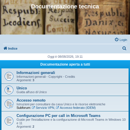
Documentazione tecnica
Login
C
Indice
e
Oggi è 08/08/2026, 19:11
r
Documentazione aperta a tutti
c
Informazioni generali
a
Informazioni generali - Copyright - Credits
Argomenti:
3
Unico
Guida all'uso di Unico
Accesso remoto
Istruzioni per consultare da casa Unico e le risorse elettroniche
Subforum:
Servizio VPN
,
Accesso federato (IDEM)
Configurazione PC per call in Microsoft Teams
Guide per l'installazione e la configurazione di Microsoft Teams in Windows 10
e 11
Argomenti:
2