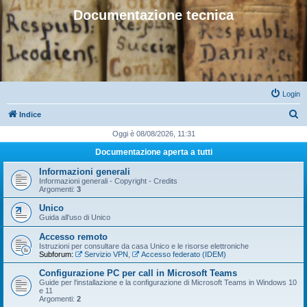
Documentazione tecnica
Login
C
Indice
e
Oggi è 08/08/2026, 11:31
r
Documentazione aperta a tutti
c
Informazioni generali
a
Informazioni generali - Copyright - Credits
Argomenti:
3
Unico
Guida all'uso di Unico
Accesso remoto
Istruzioni per consultare da casa Unico e le risorse elettroniche
Subforum:
Servizio VPN
,
Accesso federato (IDEM)
Configurazione PC per call in Microsoft Teams
Guide per l'installazione e la configurazione di Microsoft Teams in Windows 10
e 11
Argomenti:
2