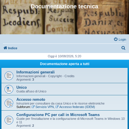
Documentazione tecnica
Login
C
Indice
e
Oggi è 10/08/2026, 5:20
r
Documentazione aperta a tutti
c
Informazioni generali
a
Informazioni generali - Copyright - Credits
Argomenti:
3
Unico
Guida all'uso di Unico
Accesso remoto
Istruzioni per consultare da casa Unico e le risorse elettroniche
Subforum:
Servizio VPN
,
Accesso federato (IDEM)
Configurazione PC per call in Microsoft Teams
Guide per l'installazione e la configurazione di Microsoft Teams in Windows 10
e 11
Argomenti:
2