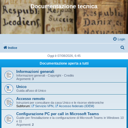
Documentazione tecnica
Login
C
Indice
e
Oggi è 07/08/2026, 6:45
r
Documentazione aperta a tutti
c
Informazioni generali
a
Informazioni generali - Copyright - Credits
Argomenti:
3
Unico
Guida all'uso di Unico
Accesso remoto
Istruzioni per consultare da casa Unico e le risorse elettroniche
Subforum:
Servizio VPN
,
Accesso federato (IDEM)
Configurazione PC per call in Microsoft Teams
Guide per l'installazione e la configurazione di Microsoft Teams in Windows 10
e 11
Argomenti:
2