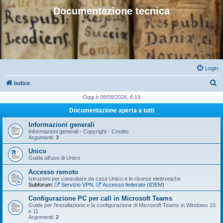
Documentazione tecnica
Login
C
Indice
e
Oggi è 08/08/2026, 6:19
r
Documentazione aperta a tutti
c
Informazioni generali
a
Informazioni generali - Copyright - Credits
Argomenti:
3
Unico
Guida all'uso di Unico
Accesso remoto
Istruzioni per consultare da casa Unico e le risorse elettroniche
Subforum:
Servizio VPN
,
Accesso federato (IDEM)
Configurazione PC per call in Microsoft Teams
Guide per l'installazione e la configurazione di Microsoft Teams in Windows 10
e 11
Argomenti:
2