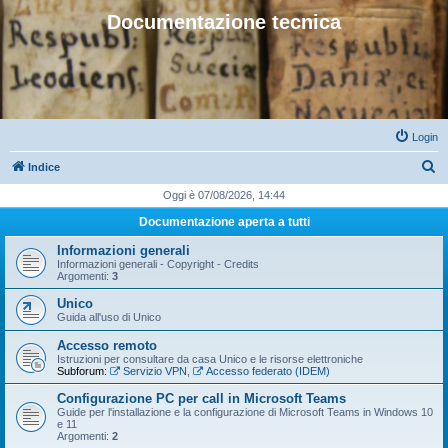
Documentazione tecnica
Login
C
Indice
e
Oggi è 07/08/2026, 14:44
r
Documentazione aperta a tutti
c
Informazioni generali
a
Informazioni generali - Copyright - Credits
Argomenti:
3
Unico
Guida all'uso di Unico
Accesso remoto
Istruzioni per consultare da casa Unico e le risorse elettroniche
Subforum:
Servizio VPN
,
Accesso federato (IDEM)
Configurazione PC per call in Microsoft Teams
Guide per l'installazione e la configurazione di Microsoft Teams in Windows 10
e 11
Argomenti:
2