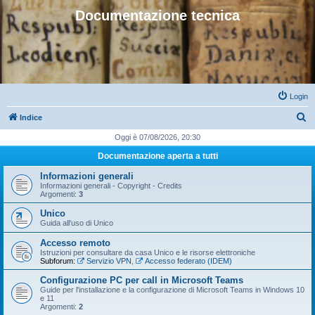
Documentazione tecnica
Login
C
Indice
e
Oggi è 07/08/2026, 20:30
r
Documentazione aperta a tutti
c
Informazioni generali
a
Informazioni generali - Copyright - Credits
Argomenti:
3
Unico
Guida all'uso di Unico
Accesso remoto
Istruzioni per consultare da casa Unico e le risorse elettroniche
Subforum:
Servizio VPN
,
Accesso federato (IDEM)
Configurazione PC per call in Microsoft Teams
Guide per l'installazione e la configurazione di Microsoft Teams in Windows 10
e 11
Argomenti:
2